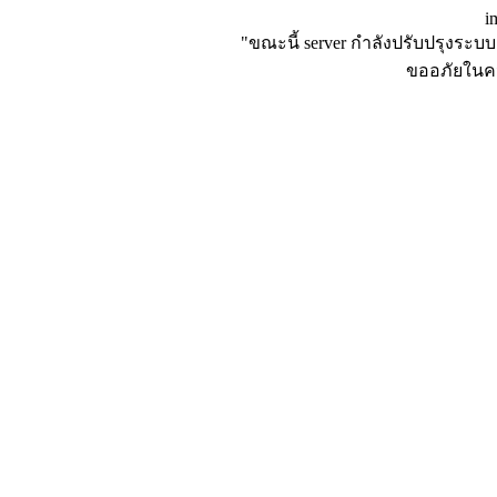
i
"ขณะนี้ server กำลังปรับปรุงระบบเ
ขออภัยในคว